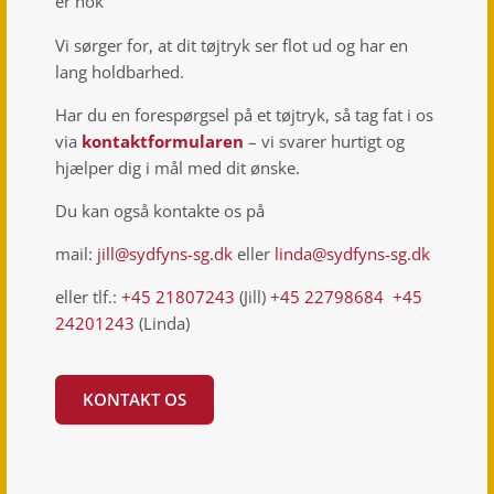
er nok
Vi sørger for, at dit tøjtryk ser flot ud og har en
lang holdbarhed.
Har du en forespørgsel på et tøjtryk, så tag fat i os
via
kontaktformularen
– vi svarer hurtigt og
hjælper dig i mål med dit ønske.
Du kan også kontakte os på
mail:
jill@sydfyns-sg.dk
eller
linda@sydfyns-sg.dk
eller tlf.:
+45 21807243
(Jill)
+45 22798684
+45
24201243
(Linda)
KONTAKT OS