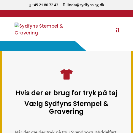
+45 21 80 72 43
linda@sydfyns-sg.dk
Hvis der er brug for tryk på tøj
Vælg Sydfyns Stempel &
Gravering
Når det gælder tryk på tøj i Svendborg, Middelfart,