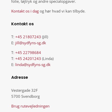
folie, tøjtryk og andre specialopgaver.
Kontakt os i dag
og hør hvad vi kan tilbyde.
Kontakt os
T:
+45
21807243
(Jill)
E:
jill@sydfyns-sg.dk
T:
+45
22798684
T:
+45 24201243
(Linda)
E:
linda@sydfyns-sg.dk
Adresse
Vestergade 32F
5700 Svendborg
Brug rutevejledningen