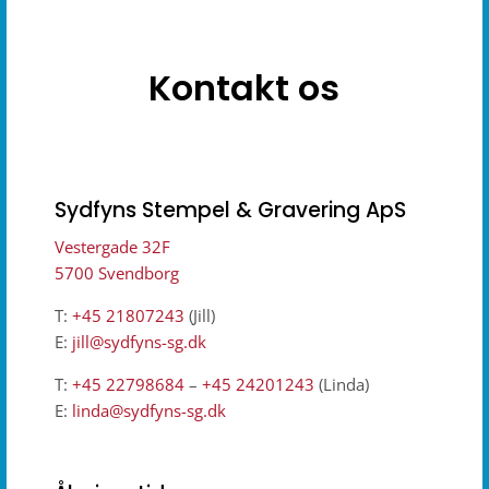
Kontakt os
Sydfyns Stempel & Gravering ApS
Vestergade 32F
5700 Svendborg
T:
+45
21807243
(Jill)
E:
jill@sydfyns-sg.dk
T:
+45
22798684
–
+45 24201243
(Linda)
E:
linda@sydfyns-sg.dk