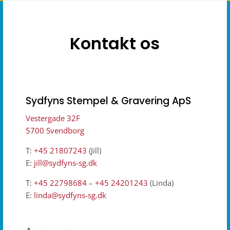
Kontakt os
Sydfyns Stempel & Gravering ApS
Vestergade 32F
5700 Svendborg
T:
+45
21807243
(Jill)
E:
jill@sydfyns-sg.dk
T:
+45
22798684
–
+45 24201243
(Linda)
E:
linda@sydfyns-sg.dk