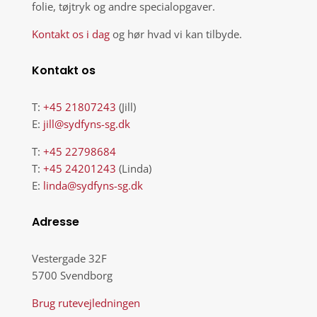
folie, tøjtryk og andre specialopgaver.
Kontakt os i dag
og hør hvad vi kan tilbyde.
Kontakt os
T:
+45
21807243
(Jill)
E:
jill@sydfyns-sg.dk
T:
+45
22798684
T:
+45 24201243
(Linda)
E:
linda@sydfyns-sg.dk
Adresse
Vestergade 32F
5700 Svendborg
Brug rutevejledningen